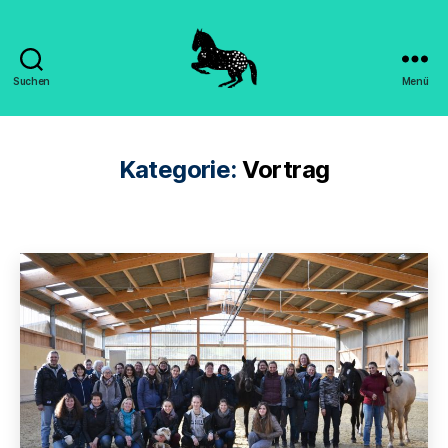
Suchen
Menü
Hippomorpha
-
Dr.
Sandra
Kategorie:
Vortrag
Engels