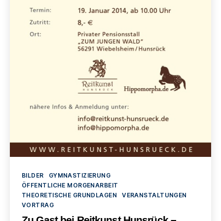
Kategorien
BILDER
GYMNASTIZIERUNG
ÖFFENTLICHE MORGENARBEIT
THEORETISCHE GRUNDLAGEN
VERANSTALTUNGEN
VORTRAG
Zu Gast bei Reitkunst Hunsrück –