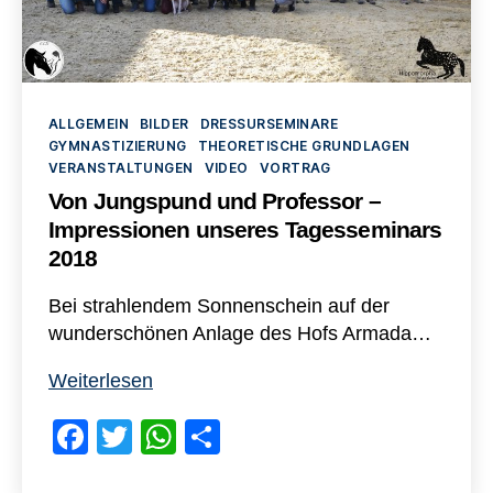
Kategorien
ALLGEMEIN
BILDER
DRESSURSEMINARE
GYMNASTIZIERUNG
THEORETISCHE GRUNDLAGEN
VERANSTALTUNGEN
VIDEO
VORTRAG
Von Jungspund und Professor –
Impressionen unseres Tagesseminars
2018
Bei strahlendem Sonnenschein auf der
wunderschönen Anlage des Hofs Armada…
Von
Weiterlesen
Jungspund
F
T
W
T
und
Professor
a
wi
h
eil
–