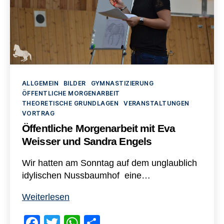
Kategorien
ALLGEMEIN
BILDER
GYMNASTIZIERUNG
ÖFFENTLICHE MORGENARBEIT
THEORETISCHE GRUNDLAGEN
VERANSTALTUNGEN
VORTRAG
Öffentliche Morgenarbeit mit Eva
Weisser und Sandra Engels
Wir hatten am Sonntag auf dem unglaublich
idylischen Nussbaumhof eine…
Öffentliche
Weiterlesen
Morgenarbeit
F
T
W
T
mit