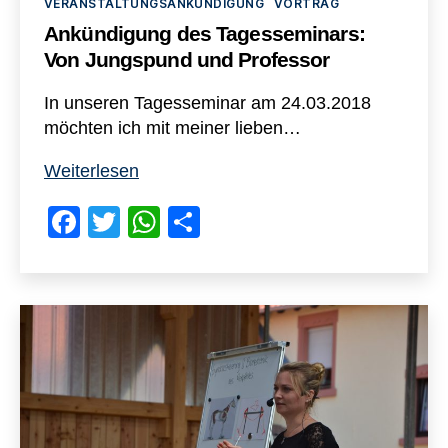
VERANSTALTUNGSANKÜNDIGUNG
VORTRAG
Ankündigung des Tagesseminars:
Von Jungspund und Professor
In unseren Tagesseminar am 24.03.2018
möchten ich mit meiner lieben…
Ankündigung
Weiterlesen
des
F
T
W
T
Tagesseminars:
Von
a
wi
h
eil
Jungspund
c
tt
at
e
und
e
er
s
n
Professor
b
A
o
p
o
p
k