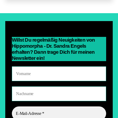
c
tt
at
e
Impressionen
e
er
s
n
unseres
b
A
Tagesseminars
2018
o
p
o
p
Willst Du regelmäßig Neuigkeiten von
k
Hippomorpha - Dr. Sandra Engels
erhalten? Dann trage Dich für meinen
Newsletter ein!