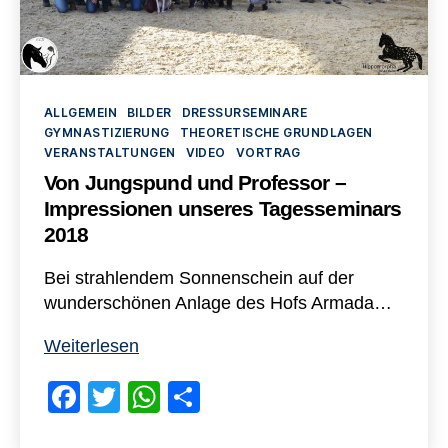
Kategorien
ALLGEMEIN
BILDER
DRESSURSEMINARE
GYMNASTIZIERUNG
THEORETISCHE GRUNDLAGEN
VERANSTALTUNGEN
VIDEO
VORTRAG
Von Jungspund und Professor –
Impressionen unseres Tagesseminars
2018
Bei strahlendem Sonnenschein auf der
wunderschönen Anlage des Hofs Armada…
Von
Weiterlesen
Jungspund
F
T
W
T
und
Professor
a
wi
h
eil
–