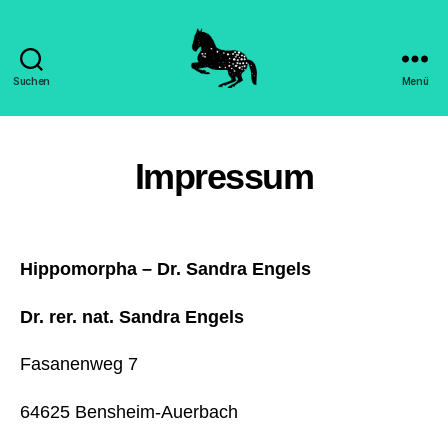
Suchen
Menü
Hippomorpha
-
Dr.
Sandra
Impressum
Engels
Hippomorpha – Dr. Sandra Engels
Dr. rer. nat. Sandra Engels
Fasanenweg 7
64625 Bensheim-Auerbach