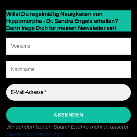
Willst Du regelmäßig Neuigkeiten von
Hippomorpha - Dr. Sandra Engels erhalten?
Dann trage Dich für meinen Newsletter ein!
Wir senden keinen Spam! Erfahre mehr in unserer
Datenschutzerklärung
.