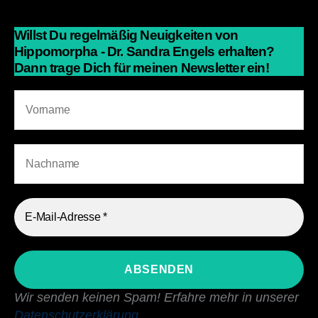
Willst Du regelmäßig Neuigkeiten von
Hippomorpha - Dr. Sandra Engels erhalten?
Dann trage Dich für meinen Newsletter ein!
Wir senden keinen Spam! Erfahre mehr in unserer
Datenschutzerklärung
.