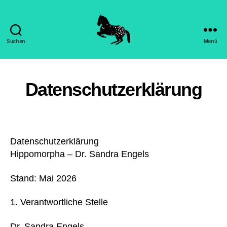
Suchen
Menü
Hippomorpha
-
Dr.
Sandra
Datenschutzerklärung
Engels
Datenschutzerklärung
Hippomorpha – Dr. Sandra Engels
Stand: Mai 2026
Verantwortliche Stelle
Dr. Sandra Engels