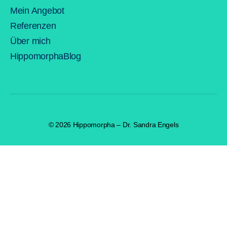
Mein Angebot
Referenzen
Über mich
HippomorphaBlog
© 2026
Hippomorpha – Dr. Sandra Engels