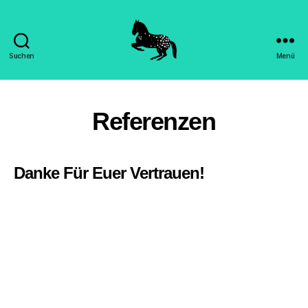
Suchen
Menü
Hippomorpha
-
Dr.
Sandra
Referenzen
Engels
Danke Für Euer Vertrauen!