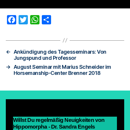
F
T
W
T
a
wi
h
eil
c
tt
at
e
e
er
s
n
←
Ankündigung des Tagesseminars: Von
b
A
Jungspund und Professor
o
p
→
August Seminar mit Marius Schneider im
Horsemanship-Center Brenner 2018
o
p
k
Willst Du regelmäßig Neuigkeiten von
Hippomorpha - Dr. Sandra Engels