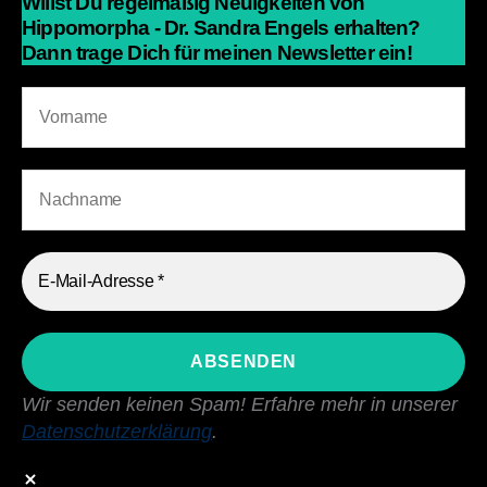
Willst Du regelmäßig Neuigkeiten von
Hippomorpha - Dr. Sandra Engels erhalten?
Dann trage Dich für meinen Newsletter ein!
Wir senden keinen Spam! Erfahre mehr in unserer
Datenschutzerklärung
.