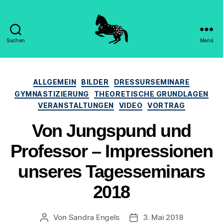
Suchen
Menü
Hippomorpha
-
Dr.
Kategorien
Sandra
ALLGEMEIN
BILDER
DRESSURSEMINARE
Engels
GYMNASTIZIERUNG
THEORETISCHE GRUNDLAGEN
VERANSTALTUNGEN
VIDEO
VORTRAG
Von Jungspund und
Professor – Impressionen
unseres Tagesseminars
2018
Von
Sandra Engels
3. Mai 2018
Beitragsautor
Beitragsdatum