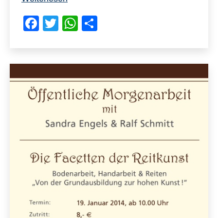
Öffentliche
F
T
W
T
Morgenarbeit
auf
a
wi
h
eil
dem
c
tt
at
e
Nussbaumhof
e
er
s
n
b
A
o
p
o
p
k