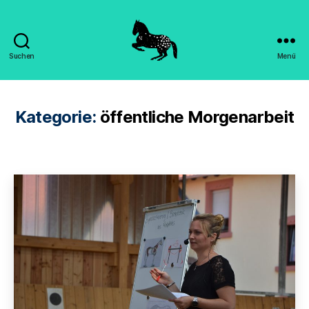
Suchen
Menü
Hippomorpha
-
Dr.
Sandra
Kategorie:
öffentliche Morgenarbeit
Engels