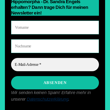
Hippomorpha - Dr. Sandra Engels
erhalten? Dann trage Dich für meinen
Newsletter ein!
Wir senden keinen Spam! Erfahre mehr in
unserer
Datenschutzerklärung
.