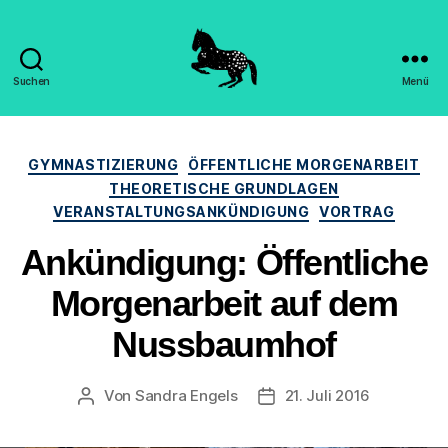
Suchen
Menü
Hippomorpha
-
Dr.
Kategorien
Sandra
GYMNASTIZIERUNG
ÖFFENTLICHE MORGENARBEIT
Engels
THEORETISCHE GRUNDLAGEN
VERANSTALTUNGSANKÜNDIGUNG
VORTRAG
Ankündigung: Öffentliche
Morgenarbeit auf dem
Nussbaumhof
Von
Sandra Engels
21. Juli 2016
Beitragsautor
Beitragsdatum