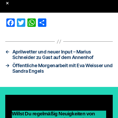
F
T
W
T
a
wi
h
eil
c
tt
at
e
e
er
s
n
←
Aprilwetter und neuer Input – Marius
b
A
Schneider zu Gast auf dem Annenhof
o
p
→
Öffentliche Morgenarbeit mit Eva Weisser und
Sandra Engels
o
p
k
Willst Du regelmäßig Neuigkeiten von