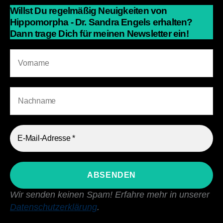
Willst Du regelmäßig Neuigkeiten von
Hippomorpha - Dr. Sandra Engels erhalten?
Dann trage Dich für meinen Newsletter ein!
Wir senden keinen Spam! Erfahre mehr in unserer
Datenschutzerklärung
.