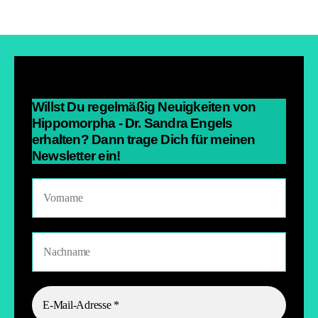
o
p
o
p
k
Willst Du regelmäßig Neuigkeiten von
Hippomorpha - Dr. Sandra Engels
erhalten? Dann trage Dich für meinen
Newsletter ein!