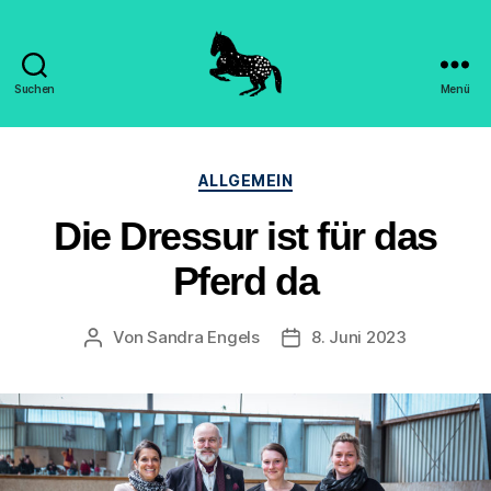
Suchen
Menü
Hippomorpha
-
Dr.
Kategorien
Sandra
ALLGEMEIN
Engels
Die Dressur ist für das
Pferd da
Von
Sandra Engels
8. Juni 2023
Beitragsautor
Beitragsdatum