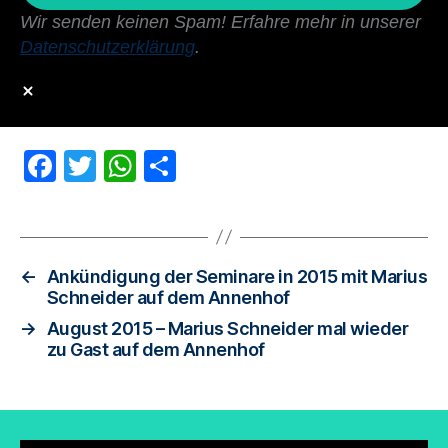
Wir senden keinen Spam! Erfahre mehr in unserer
Datenschutzerklärung
.
F
T
W
T
a
wi
h
eil
c
tt
at
e
e
er
s
n
←
Ankündigung der Seminare in 2015 mit Marius
b
A
Schneider auf dem Annenhof
o
p
→
August 2015 – Marius Schneider mal wieder
zu Gast auf dem Annenhof
o
p
k