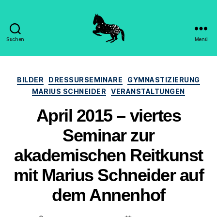
Suchen
Menü
Hippomorpha
-
Dr.
Kategorien
Sandra
BILDER
DRESSURSEMINARE
GYMNASTIZIERUNG
Engels
MARIUS SCHNEIDER
VERANSTALTUNGEN
April 2015 – viertes
Seminar zur
akademischen Reitkunst
mit Marius Schneider auf
dem Annenhof